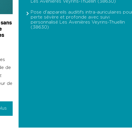
Les Avenières Veyrins-Thuellin (38630)
Pose d'appareils auditifs intra-auriculaires pou
perte sévère et profonde avec suivi
personnalisé Les Avenières Veyrins-Thuellin
 sans
(38630)
e
es
Des
de de
z
œur de
plus