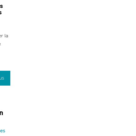
es
s
r la
e
us
n
tes