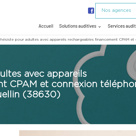
Nos agences
Accueil
Solutions auditives
Services audit
hésiste pour adultes avec appareils rechargeables financement CPAM et
ultes avec appareils
nt CPAM et connexion télépho
uellin (38630)