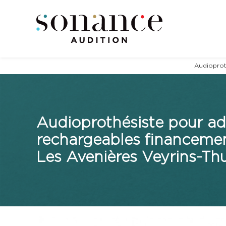
Panneau de gestion des cookies
Audioprot
Audioprothésiste pour ad
rechargeables financeme
Les Avenières Veyrins-Th