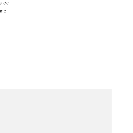
es de
une