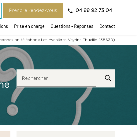
Prendre rendez-vous
04 88 92 73 04
ions
Prise en charge
Questions - Réponses
Contact
 connexion téléphone Les Avenières Veyrins-Thuellin (38630)
Rechercher
ne