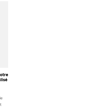
otre
lisé
de
t