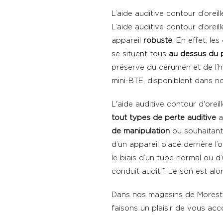
L’aide auditive contour d’orei
L’aide auditive contour d’oreil
appareil
robuste
. En effet, le
se situent tous
au dessus du 
préserve du cérumen et de l’h
mini-BTE, disponiblent dans no
L'aide auditive contour d'orei
tout types de
perte auditive
a
de manipulation
ou souhaitan
d’un appareil placé derrière l’o
le biais d’un tube normal ou d
conduit auditif. Le son est al
Dans nos magasins de Morestel
faisons un plaisir de vous ac