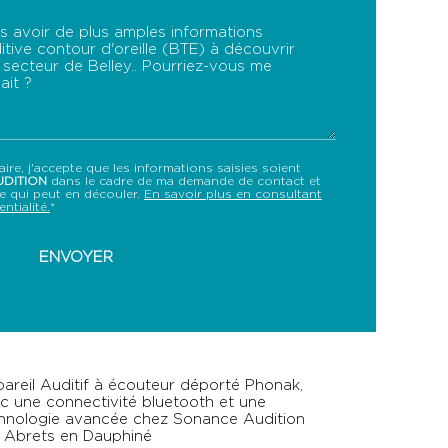
re, j'accepte que les informations saisies soient
DITION
dans le cadre de ma demande de contact et
le qui peut en découler.
En savoir plus en consultant
ntialité.
*
areil Auditif à écouteur déporté Phonak,
c une connectivité bluetooth et une
hnologie avancée chez Sonance Audition
 Abrets en Dauphiné