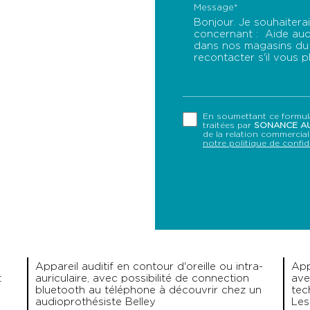
Message*
En soumettant ce formulai
traitées par
SONANCE AU
de la relation commercia
notre politique de confide
Appareil auditif en contour d'oreille ou intra-
App
t
auriculaire, avec possibilité de connection
ave
bluetooth au téléphone à découvrir chez un
tec
audioprothésiste Belley
Les