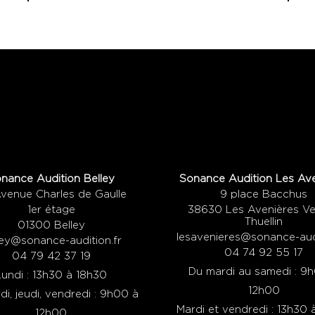
nance Audition Belley
Sonance Audition Les Ave
Avenue Charles de Gaulle
9 place Bacchus
1er étage
38630 Les Avenières Ve
Thuellin
01300 Belley
lesavenieres@sonance-audi
ley@sonance-audition.fr
04 74 92 55 17
04 79 42 37 19
Du mardi au samedi : 9
Lundi : 13h30 à 18h30
12h00
i, jeudi, vendredi : 9h00 à
Mardi et vendredi : 13h30 
12h00