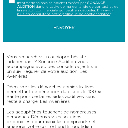
informations saisies soient traitées par
SONANCE
AUDITION
dans le cadre de ma demande de contact et de
la relation commerciale qui peut en découler.
En savoir
plus en consultant notre politique de confidentialité.
*
Vous recherchez un audioprothésiste
indépendant ? Sonance Audition vous
accompagne avec des conseils objectifs et
un suivi régulier de votre audition. Les
Avenières
Découvrez les démarches administratives
permettant de bénéficier du dispositif 100 %
Santé pour certaines aides auditives sans
reste à charge. Les Avenières
Les acouphènes touchent de nombreuses
personnes. Découvrez les solutions
disponibles pour mieux les comprendre et
améliorer votre confort auditif quotidien.