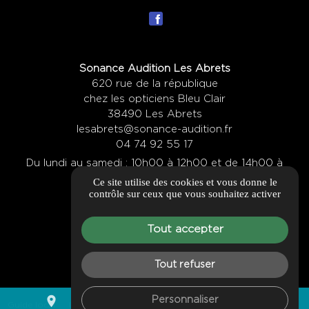
Sonance Audition Les Abrets
620 rue de la république
chez les opticiens Bleu Clair
38490 Les Abrets
lesabrets@sonance-audition.fr
04 74 92 55 17
Du lundi au samedi : 10h00 à 12h00 et de 14h00 à
Ce site utilise des cookies et vous donne le
19h00
contrôle sur ceux que vous souhaitez activer
Itinéraire
Tout accepter
Tout refuser
place
mail
call
Personnaliser
Guide local
Informations complémentaires