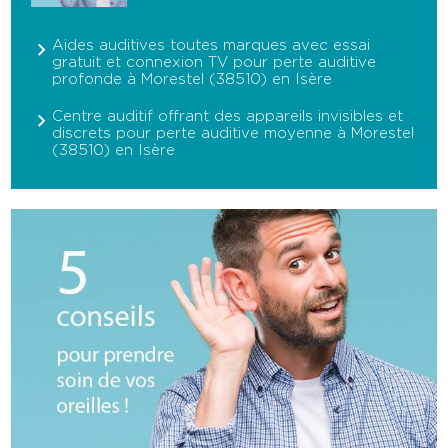
Aides auditives toutes marques avec essai
gratuit et connexion TV pour perte auditive
profonde à Morestel (38510) en Isère
Centre auditif offrant des appareils invisibles et
discrets pour perte auditive moyenne à Morestel
(38510) en Isère