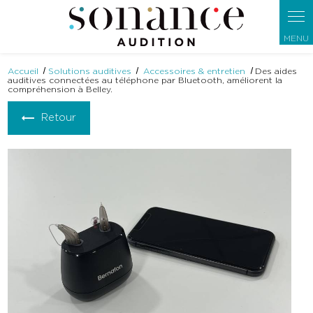
Panneau de gestion des cookies
Accueil
Solutions auditives
Accessoires & entretien
Des aides
auditives connectées au téléphone par Bluetooth, améliorent la
compréhension à Belley.
Retour