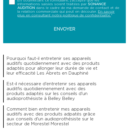
En soumettant ce formulaire, j'accepte que les
informations saisies soient traitées par
SONANCE
AUDITION
dans le cadre de ma demande de contact et de
la relation commerciale qui peut en découler.
En savoir
plus en consultant notre politique de confidentialité.
*
Pourquoi faut-il entretenir ses appareils
auditifs quotidiennement avec des produits
adaptés pour allonger leur durée de vie et
leur efficacité Les Abrets en Dauphiné
Est-il nécessaire d'entretenir ses appareils
auditfis quotidiennenement avec des
produits adaptés sur les conseils d'un
audioprothésiste à Belley Belley
Comment bien entretenir mes appareils
auditifs avec des produits adpatés grâce
aux conseils d'un audioprothésiste sur le
secteur de Morestel Morestel