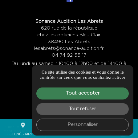
Sonance Audition Les Abrets
620 rue de la république
chez les opticiens Bleu Clair
38490 Les Abrets
lesabrets@sonance-audition.fr
04 74 92 55 17
Du lundi au samedi : 10h00 à 12h00 et de 14h00 à
Ce site utilise des cookies et vous donne le
19h00
contrôle sur ceux que vous souhaitez activer
Itinéraire
Tout accepter
Tout refuser
place
mail
call
Personnaliser
Guide local
Informations complémentaires
Mentions légales
Politique de confidentialité
ITINÉRAIRE
CONTACTEZ-NOUS
04 88 92 73 04
Gestion des cookies