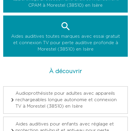
CPAM à Morestel (38510) en Isère
Aides auditives toutes marques avec essai gratuit
et connexion TV pour perte auditive profonde à
Morestel (38510) en Isère
À découvrir
Audioprothésiste pour adultes avec appareils
rechargeables longue autonomie et connexion
TV à Morestel (38510) en Isère
Aides auditives pour enfants avec réglage et
protection anti-bruit et anti-eau pour perte